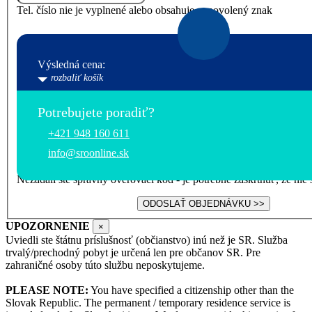
Tel. číslo nie je vyplnené alebo obsahuje nepovolený znak
Výsledná cena:
rozbaliť košík
Potrebujete poradiť?
+421 948 160 611
info@sroonline.sk
Nezadali ste správny overovací kód - je potrebné zaškrtnúť, že nie s
ODOSLAŤ OBJEDNÁVKU >>
UPOZORNENIE
×
Uviedli ste štátnu príslušnosť (občianstvo) inú než je SR. Služba
trvalý/prechodný pobyt je určená len pre občanov SR. Pre
zahraničné osoby túto službu neposkytujeme.
PLEASE NOTE:
You have specified a citizenship other than the
Slovak Republic. The permanent / temporary residence service is