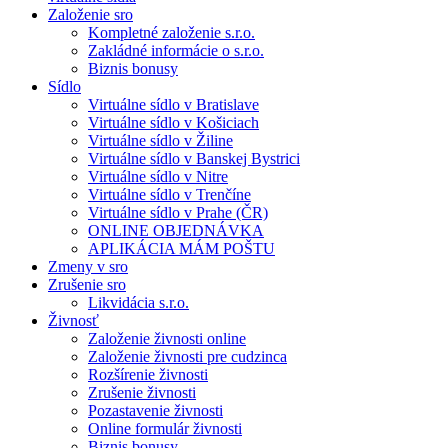
Založenie sro
Kompletné založenie s.r.o.
Zakládné informácie o s.r.o.
Biznis bonusy
Sídlo
Virtuálne sídlo v Bratislave
Virtuálne sídlo v Košiciach
Virtuálne sídlo v Žiline
Virtuálne sídlo v Banskej Bystrici
Virtuálne sídlo v Nitre
Virtuálne sídlo v Trenčíne
Virtuálne sídlo v Prahe (ČR)
ONLINE OBJEDNÁVKA
APLIKÁCIA MÁM POŠTU
Zmeny v sro
Zrušenie sro
Likvidácia s.r.o.
Živnosť
Založenie živnosti online
Založenie živnosti pre cudzinca
Rozšírenie živnosti
Zrušenie živnosti
Pozastavenie živnosti
Online formulár živnosti
Biznis bonusy