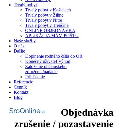
Trvalý pobyt
Trvalý pobyt v Košiciach
Trvalý pobyt v Žiline
Trvalý pobyt v Nitre
Trvalý pobyt v Trenčíne
ONLINE OBJEDNÁVKA
APLIKÁCIA MÁM POŠTU
Naše služby
O nás
Ďalšie
Doplnenie rodného čísla do OR
Konečný užívateľ výhod
Založenie občianského
združenia/nadácie
Prihlásenie
Referencie
Cenník
Kontakt
Blog
Objednávka
zrušenie / pozastavenie