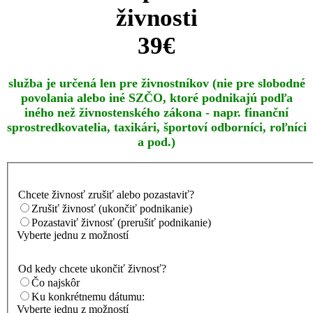
živnosti
39€
služba je určená len pre živnostníkov (nie pre slobodné
povolania alebo iné SZČO, ktoré podnikajú podľa
iného než živnostenského zákona - napr. finanční
sprostredkovatelia, taxikári, športoví odborníci, roľníci
a pod.)
Chcete živnosť zrušiť alebo pozastaviť?
Zrušiť živnosť (ukončiť podnikanie)
Pozastaviť živnosť (prerušiť podnikanie)
Vyberte jednu z možností
Od kedy chcete ukončiť živnosť?
Čo najskôr
Ku konkrétnemu dátumu:
Vyberte jednu z možností