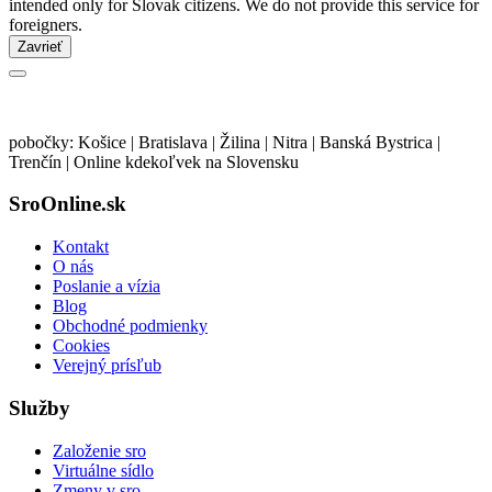
intended only for Slovak citizens. We do not provide this service for
foreigners.
Zavrieť
pobočky: Košice | Bratislava | Žilina | Nitra | Banská Bystrica |
Trenčín | Online kdekoľvek na Slovensku
SroOnline.sk
Kontakt
O nás
Poslanie a vízia
Blog
Obchodné podmienky
Cookies
Verejný prísľub
Služby
Založenie sro
Virtuálne sídlo
Zmeny v sro