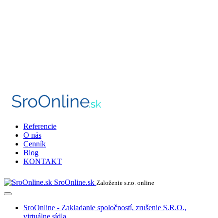
Referencie
O nás
Cenník
Blog
KONTAKT
SroOnline.sk
Založenie s.r.o. online
SroOnline - Zakladanie spoločností, zrušenie S.R.O.,
virtuálne sídla