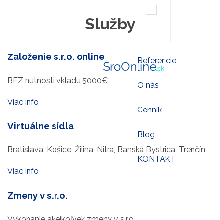
Služby
SroOnline.sk
Založenie s.r.o. online
Založenie s.r.o. online
Referencie
BEZ nutnosti vkladu 5000€
O nás
Viac info
Cenník
Virtuálne sídla
Blog
Bratislava, Košice, Žilina, Nitra, Banská Bystrica, Trenčín
KONTAKT
Viac info
Zmeny v s.r.o.
Vykonanie akejkoľvek zmeny v s.r.o.