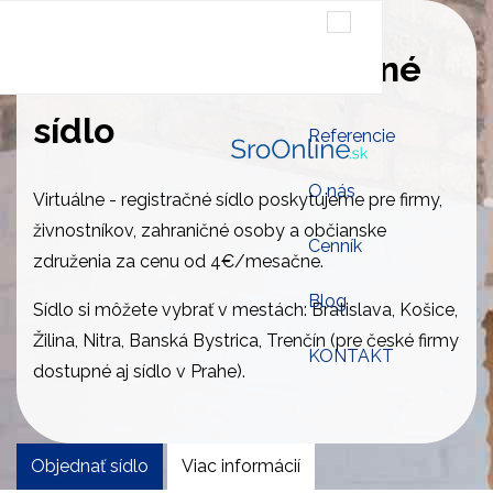
SroOnline.sk
Virtuálne - registračné
Založenie s.r.o. online
sídlo
Referencie
O nás
Virtuálne - registračné sídlo poskytujeme pre firmy,
živnostníkov, zahraničné osoby a občianske
Cenník
združenia za cenu od 4€/mesačne.
Blog
Sídlo si môžete vybrať v mestách: Bratislava, Košice,
Žilina, Nitra, Banská Bystrica, Trenčín (pre české firmy
KONTAKT
dostupné aj sídlo v Prahe).
Objednať sídlo
Viac informácií