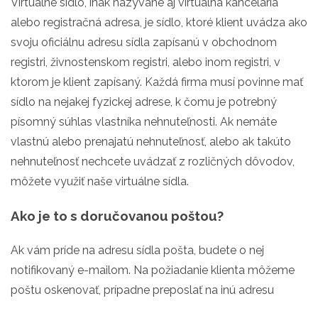
Virtuálne sídlo, inak nazývané aj virtuálna kancelária
alebo registračná adresa, je sídlo, ktoré klient uvádza ako
svoju oficiálnu adresu sídla zapísanú v obchodnom
registri, živnostenskom registri, alebo inom registri, v
ktorom je klient zapísaný. Každá firma musí povinne mať
sídlo na nejakej fyzickej adrese, k čomu je potrebný
písomný súhlas vlastníka nehnuteľnosti. Ak nemáte
vlastnú alebo prenajatú nehnuteľnosť, alebo ak takúto
nehnuteľnosť nechcete uvádzať z rozličných dôvodov,
môžete využiť naše virtuálne sídla.
Ako je to s doručovanou poštou?
Ak vám príde na adresu sídla pošta, budete o nej
notifikovaný e-mailom. Na požiadanie klienta môžeme
poštu oskenovať, prípadne preposlať na inú adresu