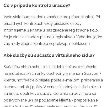
Čo v prípade kontrol z úradov?
Vaše sídlo bude riadne označené pre prípad kontrol. Pri
prípadných kontrolách vždy príslušné osoby
informujeme, že máte u nás zriadené registračné sídlo,
čo je plne v súlade s platnou legislatívou. Výhodou je, že
vás nikdy žiadna kontrola neprekvapí neohlásene.
Aké služby sú súčasťou virtuálneho sídla?
Súčasťou virtuálneho sídla sú tieto služby: označenie
nehnuteľností/schránky obchodným menom (názvom)
klienta, notifikácie o prijatej pošte e-mailom, preberanie a
úschova prijatej pošty. V cene základných služieb nie sú
zahrnuté doplnkové služby, ktoré nie sú povinné a sú
poskytované len na požiadanie klienta - preposielanie
pošty (od 4,95€), skenovanie dokumentov (od 1,50€)