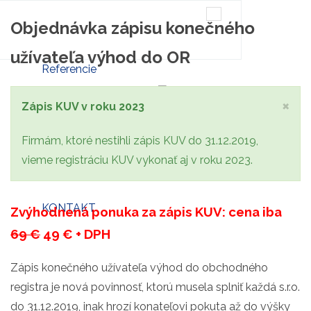
Objednávka zápisu konečného
SroOnline.sk
Založenie s.r.o. online
užívateľa výhod do OR
Referencie
×
O nás
Zápis KUV v roku 2023
Cenník
Firmám, ktoré nestihli zápis KUV do 31.12.2019,
vieme registráciu KUV vykonať aj v roku 2023.
Blog
KONTAKT
Zvýhodnená ponuka za zápis KUV: cena iba
69 €
49 € + DPH
Zápis konečného užívateľa výhod do obchodného
registra je nová povinnosť, ktorú musela splniť každá s.r.o.
do 31.12.2019, inak hrozí konateľovi pokuta až do výšky