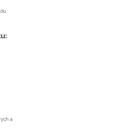
adu
tu:
vých a