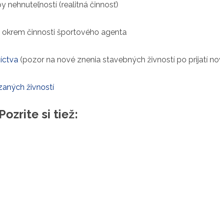
 nehnuteľností (realitná činnosť)
 okrem činnosti športového agenta
níctva
(pozor na nové znenia stavebných živností po prijatí n
aných živností
Pozrite si tiež: