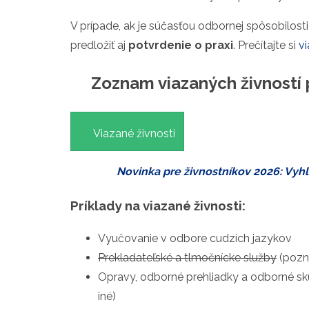
V prípade, ak je súčasťou odbornej spôsobilost
predložiť aj
potvrdenie o praxi
. Prečítajte si
vi
Zoznam viazaných živností p
Viazané živnosti
Novinka pre živnostníkov 2026: Vyhľa
Príklady na viazané živnosti:
Vyučovanie v odbore cudzích jazykov
Prekladateľské a tlmočnícke služby
(pozn.
Opravy, odborné prehliadky a odborné sk
iné)