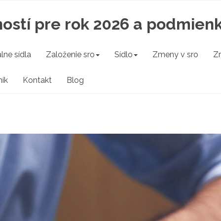
ostí pre rok 2026 a podmien
lne sídla
Založenie sro
Sídlo
Zmeny v sro
Zr
ík
Kontakt
Blog