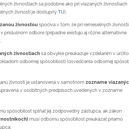
selných živnostiach sa podobne ako pri viazaných živnostiach
lných živností je dostupný
TU
).
azanou živnosťou
spočíva v tom, že pri remeselných živnost
 príslušnom odbore (prípadne existujú aj rôzne alternatívne
.
aných živnostiach
sa obvykle preukazuje vzdelaním v určit
okladom odbornej spôsobilosti (osvedčenia odbornej spôsobi
zanú živnosti je ustanovená v samotnom
zozname viazaný
ebo upravená v osobitných predpisoch uvedených v zozname
nú spôsobilosť spĺňať jej zodpovedný zástupca, ak zákon
vnostníkoch)
musí odbornú spôsobilosť preukázať priamo
upca.