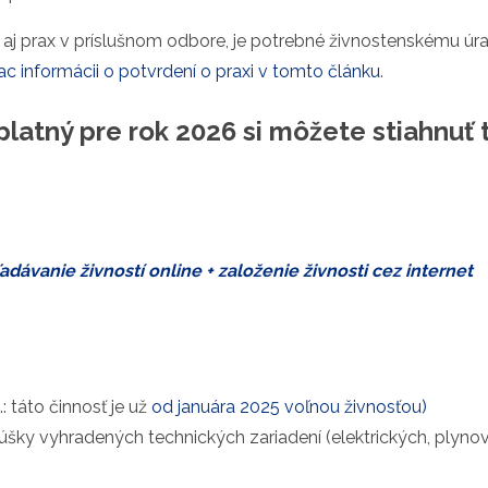
i aj prax v príslušnom odbore, je potrebné živnostenskému úr
ac informácii o potvrdení o praxi v tomto článku
.
latný pre rok 2026 si môžete stiahnuť 
dávanie živností online + založenie živnosti cez internet
: táto činnosť je už
od januára 2025 voľnou živnosťou)
úšky vyhradených technických zariadení (elektrických, plyno