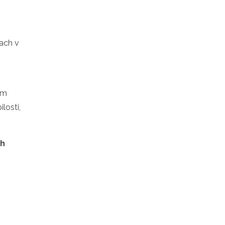
iach v
om
losti,
ch