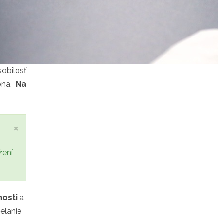
obilosť
ona.
Na
×
žení
nosti
a
delanie