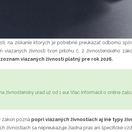
stí, na získanie ktorých je potrebné preukázať odbornú spôs
viazaných živností tvorí prílohu č. 2 živnostenského zák
zoznam viazaných živností platný pre rok 2026.
na živnostenský úrad už od 1 eur. Viac informácii o online zalo
ký zákon pozná
popri viazaných živnostiach aj iné typy živ
ných živnostiach sa nepreukazuje žiadna prax ani špecifické vz