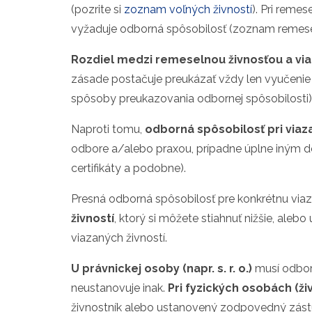
(pozrite si
zoznam voľných živností
). Pri reme
vyžaduje odborná spôsobilosť (zoznam remese
Rozdiel medzi remeselnou živnosťou a vi
zásade postačuje preukázať vždy len vyučenie v
spôsoby preukazovania odbornej spôsobilosti)
Naproti tomu,
odborná spôsobilosť pri viaz
odbore a/alebo praxou, prípadne úplne iným d
certifikáty a podobne).
Presná odborná spôsobilosť pre konkrétnu via
živností
, ktorý si môžete stiahnuť nižšie, al
viazaných živností.
U právnickej osoby (napr. s. r. o.)
musí odbor
neustanovuje inak.
Pri fyzických osobách (ži
živnostník alebo ustanovený zodpovedný zást