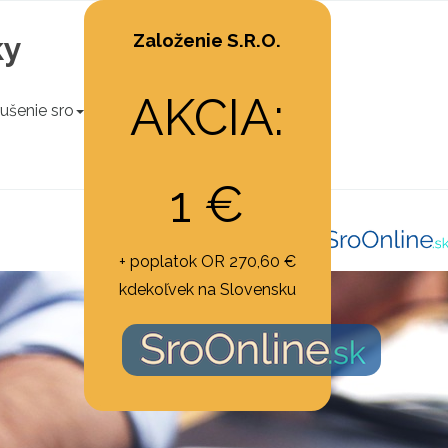
Založenie S.R.O.
ky
AKCIA:
ušenie sro
Živnosť
Trvalý pobyt
1 €
+ poplatok OR 270,60 €
kdekoľvek na Slovensku